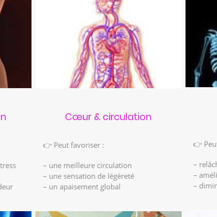
on
Cœur & circulation
👉 Peut
👉 Peut favoriser :
– relâc
stress
– une meilleure circulation
– améli
– une sensation de légèreté
– dimin
deur
– un apaisement global