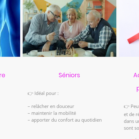
re
Séniors
A
👉 Idéal pour :
– relâcher en douceur
👉 Peu
– maintenir la mobilité
et de r
– apporter du confort au quotidien
dans un
sont so