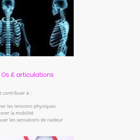
Os & articulations
 contribuer à :
her les tensions physiques
orer la mobilité
uer les sensations de raideur