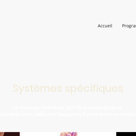
Accueil
Progra
Systèmes spécifiques
Le massage Raindrop agit de manière globale.
es zones sont celles sur lesquelles il peut avoir un impac