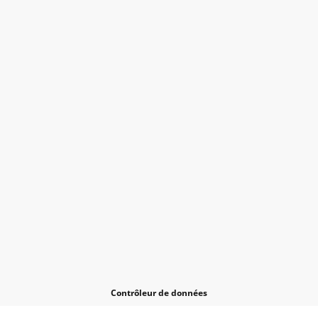
Contrôleur de données
Veuillez saisir le nom de votre responsable du traitement des données